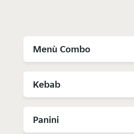
Menù Combo
Kebab
Panini