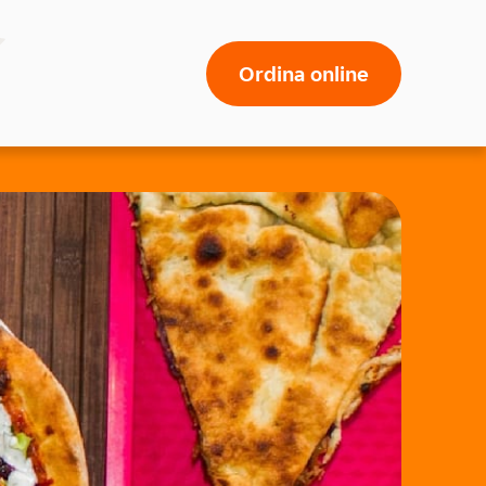
Ordina online