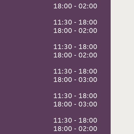
 18:00 - 02:00
 11:30 - 18:00
 18:00 - 02:00
 11:30 - 18:00
 18:00 - 02:00
 11:30 - 18:00
 18:00 - 03:00
 11:30 - 18:00
 18:00 - 03:00
 11:30 - 18:00
 18:00 - 02:00