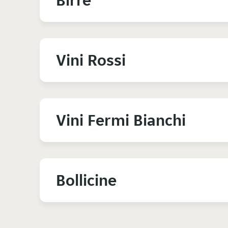
Birre
Vini Rossi
Vini Fermi Bianchi
Bollicine