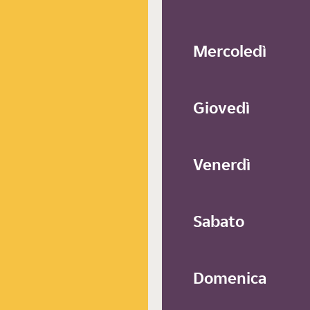
Mercoledì
Giovedì
Venerdì
Sabato
Domenica